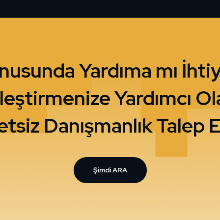
onusunda Yardıma mı İhtiy
tleştirmenize Yardımcı O
etsiz Danışmanlık Talep E
Şimdi ARA