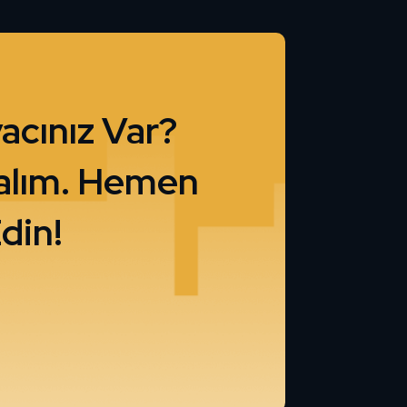
acınız Var?
lalım. Hemen
din!