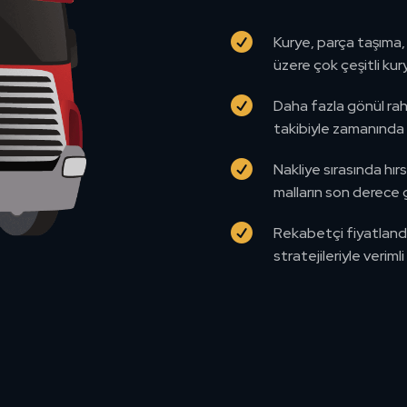

Kurye, parça taşıma,
üzere çok çeşitli ku

Daha fazla gönül raha
takibiyle zamanında 

Nakliye sırasında hır
malların son derece g

Rekabetçi fiyatlandı
stratejileriyle veriml