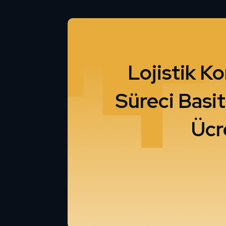
Lojistik K
Süreci Basi
Ücr